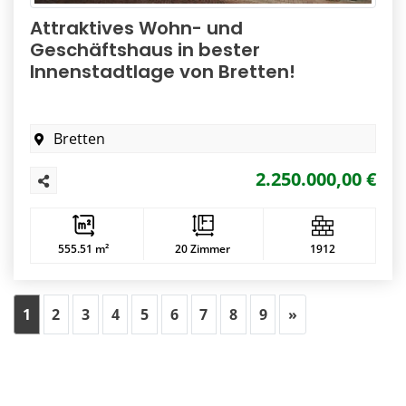
Attraktives Wohn- und
Geschäftshaus in bester
Innenstadtlage von Bretten!
Bretten
2.250.000,00 €
555.51 m²
20 Zimmer
1912
(aktuelle Seite)
Nächste Immobi
1
2
3
4
5
6
7
8
9
»