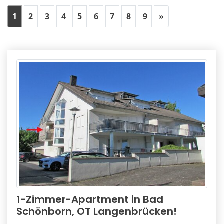
(aktuelle Seite)
Nächste Immobi
1
2
3
4
5
6
7
8
9
»
1-Zimmer-Apartment in Bad
Schönborn, OT Langenbrücken!